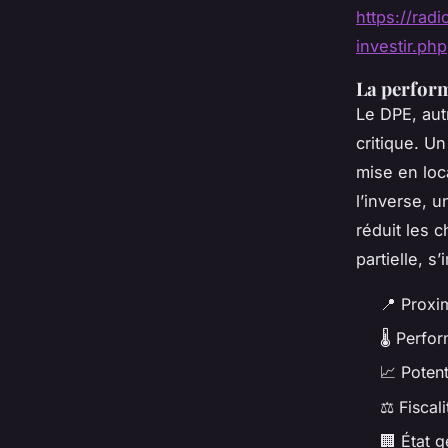
https://rad
investir.php
La perform
Le DPE, aut
critique. U
mise en loc
l’inverse, 
réduit les 
partielle, 
📍
Proxim
🌡️
Perform
📈
Potent
⚖️
Fiscali
🏢
État gé