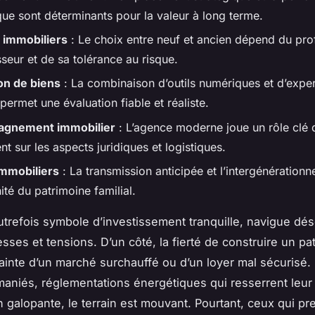
que sont déterminants pour la valeur à long terme.
 immobiliers
: Le choix entre neuf et ancien dépend du prof
sseur et de sa tolérance au risque.
on de biens
: La combinaison d’outils numériques et d’exper
ermet une évaluation fiable et réaliste.
gnement immobilier
: L’agence moderne joue un rôle clé 
 sur les aspects juridiques et logistiques.
immobiliers
: La transmission anticipée et l’intergénérationn
ité du patrimoine familial.
autrefois symbole d’investissement tranquille, navigue dé
sses et tensions. D’un côté, la fierté de construire un pa
crainte d’un marché surchauffé ou d’un loyer mal sécurisé.
emaniés, réglementations énergétiques qui resserrent leur
on galopante, le terrain est mouvant. Pourtant, ceux qui pr