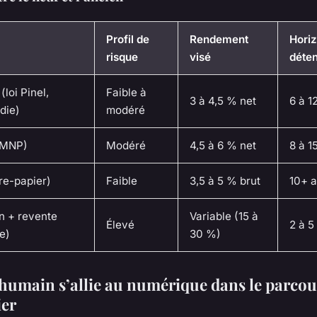
Profil de
Rendement
Hori
risque
visé
déten
(loi Pinel,
Faible à
3 à 4,5 % net
6 à 1
die)
modéré
LMNP)
Modéré
4,5 à 6 % net
8 à 1
re-papier)
Faible
3,5 à 5 % brut
10+ 
n + revente
Variable (15 à
Élevé
2 à 5
e)
30 %)
humain s’allie au numérique dans le parcou
er