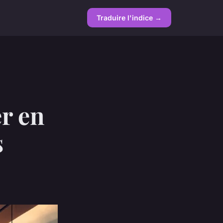
Traduire l'indice →
er en
s