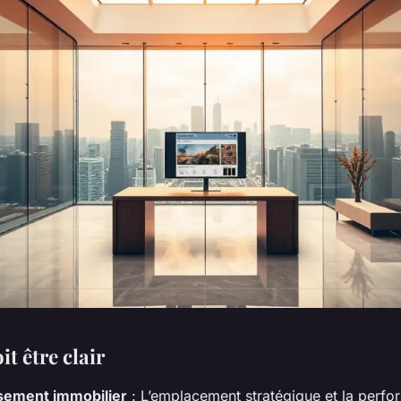
it être clair
sement immobilier
: L’emplacement stratégique et la perf