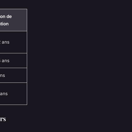
zon de
tion
2 ans
5 ans
ans
 ans
rs