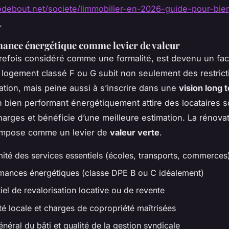
iodebout.net/societe/limmobilier-en-2026-guide-pour-bie
.
ance énergétique comme levier de valeur
refois considéré comme une formalité, est devenu un fac
n logement classé F ou G subit non seulement des restric
ation, mais peine aussi à s’inscrire dans une
vision long 
un bien performant énergétiquement attire des locataires s
charges et bénéficie d’une meilleure estimation. La rénov
s’impose comme un levier de
valeur verte
.
ité des services essentiels (écoles, transports, commerces
ances énergétiques (classe DPE B ou C idéalement)
iel de revalorisation locative ou de revente
té locale et charges de copropriété maîtrisées
néral du bâti et qualité de la gestion syndicale