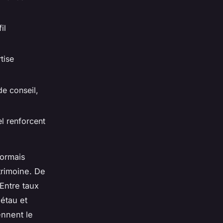
il
tise
de conseil,
el renforcent
sormais
trimoine. De
 Entre taux
 étau et
ennent le