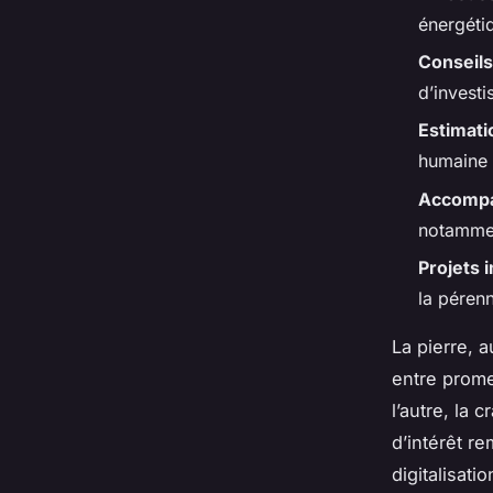
énergéti
Conseils
d’investi
Estimati
humaine p
Accompa
notamment
Projets 
la pérenn
La pierre, 
entre prome
l’autre, la 
d’intérêt r
digitalisati