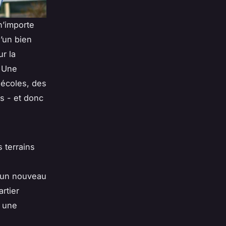
n’importe
d’un bien
r la
. Une
écoles, des
s - et donc
 terrains
d’un nouveau
rtier
, une