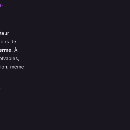
n-
teur
tions de
terme
. À
olvables,
ation, même
)