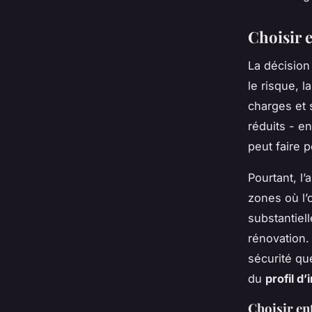
Choisir e
La décision
le risque, l
charges et 
réduits - e
peut faire 
Pourtant, l
zones où l’
substantiell
rénovation.
sécurité qu
du
profil d
Choisir ent