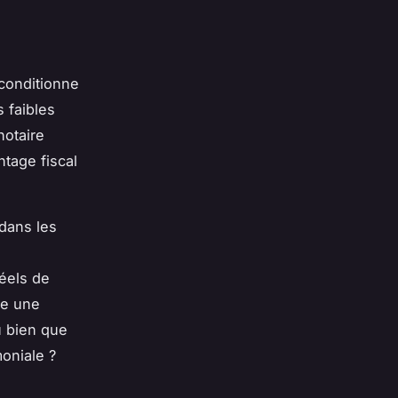
 conditionne
s faibles
notaire
tage fiscal
 dans les
réels de
re une
u bien que
moniale ?