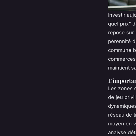
Investir au
quel prix” d
repose sur 
pérennité d
commune bi
commerces e
maintient sa
L’importan
Les zones o
de jeu privi
dynamiques 
réseau de t
moyen en v
analyse dét