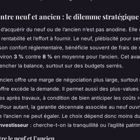
ntre neuf et ancien : le dilemme stratégique
 d’acquérir du neuf ou de l’ancien n’est pas anodine. Elle
a rentabilité et l’effort à fournir. Le neuf, plébiscité pour se
son confort réglementaire, bénéficie souvent de frais de 
nviron
3 %
contre
8 %
en moyenne pour l’ancien. Cet avan
pencher la balance, surtout sur des budgets serrés.
’ancien offre une marge de négociation plus large, surtout
offre excède la demande. Il permet aussi des plus-values
es après travaux, à condition de bien anticiper les coûts 
 Pour autant, la garantie décennale associée au neuf ouv
e l’ancien ne peut égaler. Le choix dépend donc moins d
’investisseur
: cherche-t-on la tranquillité ou l’agilité patri
re le neuf et l’ancien